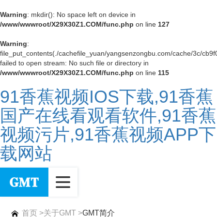
Warning
: mkdir(): No space left on device in
/www/wwwroot/X29X30Z1.COM/func.php
on line
127
Warning
:
file_put_contents(./cachefile_yuan/yangsenzongbu.com/cache/3c/cb9f
failed to open stream: No such file or directory in
/www/wwwroot/X29X30Z1.COM/func.php
on line
115
91香蕉视频IOS下载,91香蕉
国产在线看观看软件,91香蕉
视频污片,91香蕉视频APP下
载网站
首页
>
关于GMT
>
GMT简介